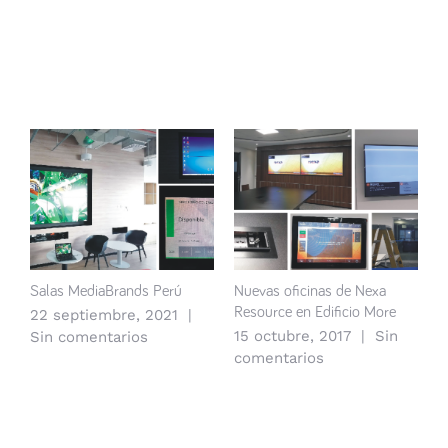
Artículos relacionados
Salas MediaBrands Perú
Nuevas oficinas de Nexa
A
Resource en Edificio More
M
22 septiembre, 2021
|
15 octubre, 2017
|
Sin
1
Sin comentarios
comentarios
c