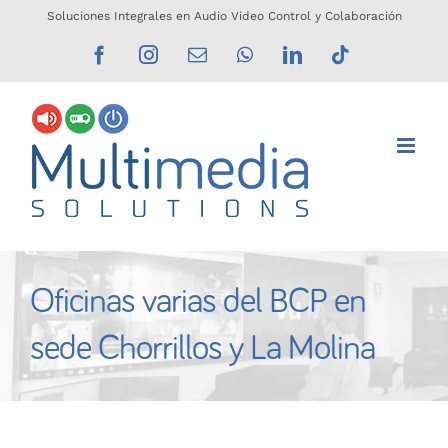
Saltar
Soluciones Integrales en Audio Video Control y Colaboración
al
Facebook
Instagram
Correo
WhatsApp
LinkedIn
Tiktok
electrónico
contenido
Oficinas varias del BCP en
sede Chorrillos y La Molina