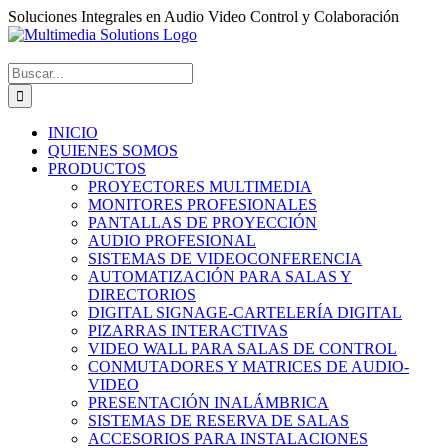
Saltar
Soluciones Integrales en Audio Video Control y Colaboración
al
Facebook
Instagram
Correo
WhatsApp
LinkedIn
Tiktok
contenido
electrónico
Buscar:
INICIO
QUIENES SOMOS
PRODUCTOS
PROYECTORES MULTIMEDIA
MONITORES PROFESIONALES
PANTALLAS DE PROYECCIÓN
AUDIO PROFESIONAL
SISTEMAS DE VIDEOCONFERENCIA
AUTOMATIZACIÓN PARA SALAS Y
DIRECTORIOS
DIGITAL SIGNAGE-CARTELERÍA DIGITAL
PIZARRAS INTERACTIVAS
VIDEO WALL PARA SALAS DE CONTROL
CONMUTADORES Y MATRICES DE AUDIO-
VIDEO
PRESENTACIÓN INALÁMBRICA
SISTEMAS DE RESERVA DE SALAS
ACCESORIOS PARA INSTALACIONES