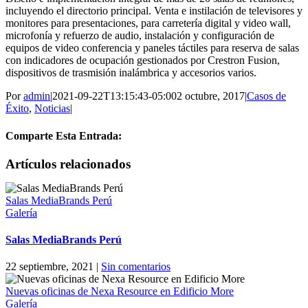
incluyendo el directorio principal. Venta e instilación de televisores y
monitores para presentaciones, para carretería digital y video wall,
microfonía y refuerzo de audio, instalación y configuración de
equipos de video conferencia y paneles táctiles para reserva de salas
con indicadores de ocupación gestionados por Crestron Fusion,
dispositivos de trasmisión inalámbrica y accesorios varios.
Por
admin
|
2021-09-22T13:15:43-05:00
2 octubre, 2017
|
Casos de
Éxito
,
Noticias
|
Comparte Esta Entrada:
Facebook
Twitter
LinkedIn
WhatsApp
Correo
Artículos relacionados
electrónico
Salas MediaBrands Perú
Galería
Salas MediaBrands Perú
22 septiembre, 2021
|
Sin comentarios
Nuevas oficinas de Nexa Resource en Edificio More
Galería