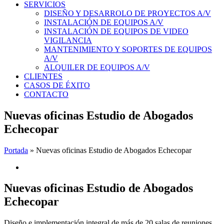
SERVICIOS
DISEÑO Y DESARROLO DE PROYECTOS A/V
INSTALACIÓN DE EQUIPOS A/V
INSTALACIÓN DE EQUIPOS DE VIDEO
VIGILANCIA
MANTENIMIENTO Y SOPORTES DE EQUIPOS
A/V
ALQUILER DE EQUIPOS A/V
CLIENTES
CASOS DE ÉXITO
CONTACTO
Nuevas oficinas Estudio de Abogados
Echecopar
Portada
»
Nuevas oficinas Estudio de Abogados Echecopar
Ver
imagen
más
Nuevas oficinas Estudio de Abogados
grande
Echecopar
Diseño e implementación integral de más de 20 salas de reuniones,