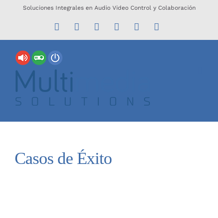
Saltar
Soluciones Integrales en Audio Video Control y Colaboración
al
Facebook
Instagram
Correo
WhatsApp
LinkedIn
Tiktok
electrónico
contenido
Casos de Éxito