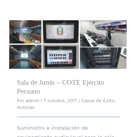
Sala de Junín – COTE Ejército Peruano
Sala de Junín – COTE Ejército
Peruano
Por
admin
|
7 octubre, 2017
|
Casos de Éxito
,
Noticias
Suministro e instalación de
equipamiento audiovisual para la sala