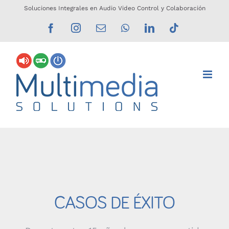
Saltar
Soluciones Integrales en Audio Video Control y Colaboración
al
Facebook
Instagram
Correo
WhatsApp
LinkedIn
Tiktok
electrónico
contenido
CASOS DE ÉXITO