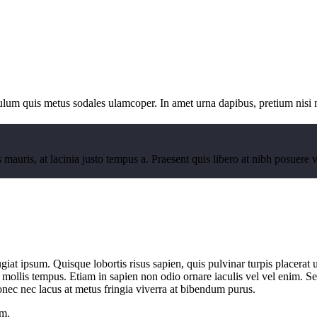
bulum quis metus sodales ulamcoper. In amet urna dapibus, pretium nisi 
s mauris, at lacinia justo tempus a. Praesent quis libero at nibh posuer
eugiat ipsum. Quisque lobortis risus sapien, quis pulvinar turpis placera
a mollis tempus. Etiam in sapien non odio ornare iaculis vel vel enim. 
onec nec lacus at metus fringia viverra at bibendum purus.
um.