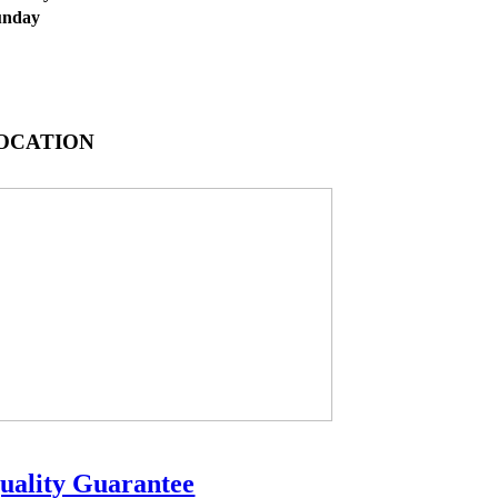
unday
OCATION
uality Guarantee