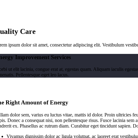
uality Care
rem ipsum dolor sit amet, consectetur adipiscing elit. Vestibulum vesti
nergy Improvement Services
rbi ut elit lacinia, congue erat at, egestas quam. Aliquam iaculis egesta
nenatis. Pellentesque eget leo lacus.
e Right Amount of Energy
lam dolor sem, varius eu luctus vitae, mattis id dolor. Proin ultricies f
rpis. Donec a consequat nisi, non pellentesque risus. Fusce lacinia sem 
ndrerit ex. Phasellus ac rutrum diam. Curabitur eget tincidunt sapien. D
Vivamus dignissim dolor ac ligula volutpat, ac laoreet erat vestibul