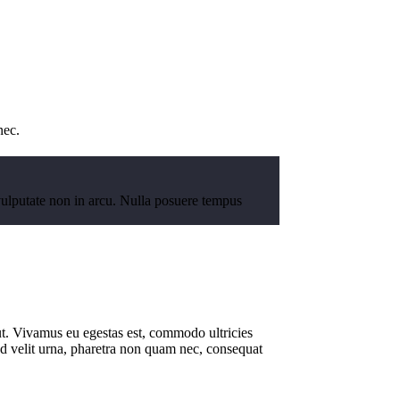
nec.
e vulputate non in arcu. Nulla posuere tempus
t ut. Vivamus eu egestas est, commodo ultricies
Sed velit urna, pharetra non quam nec, consequat