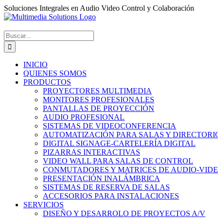
Saltar
Soluciones Integrales en Audio Video Control y Colaboración
al
Facebook
Instagram
Correo
WhatsApp
LinkedIn
Tiktok
contenido
electrónico
Buscar:
INICIO
QUIENES SOMOS
PRODUCTOS
PROYECTORES MULTIMEDIA
MONITORES PROFESIONALES
PANTALLAS DE PROYECCIÓN
AUDIO PROFESIONAL
SISTEMAS DE VIDEOCONFERENCIA
AUTOMATIZACIÓN PARA SALAS Y DIRECTORI
DIGITAL SIGNAGE-CARTELERÍA DIGITAL
PIZARRAS INTERACTIVAS
VIDEO WALL PARA SALAS DE CONTROL
CONMUTADORES Y MATRICES DE AUDIO-VID
PRESENTACIÓN INALÁMBRICA
SISTEMAS DE RESERVA DE SALAS
ACCESORIOS PARA INSTALACIONES
SERVICIOS
DISEÑO Y DESARROLO DE PROYECTOS A/V