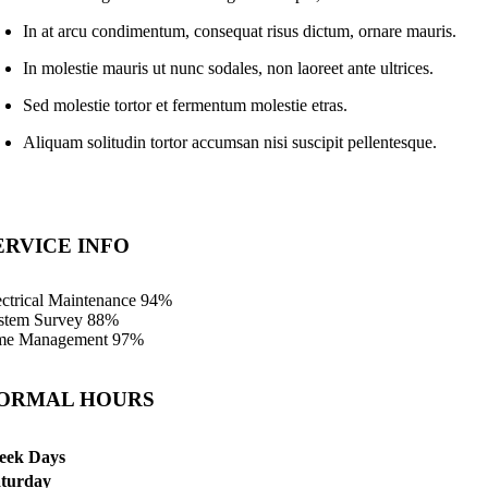
In at arcu condimentum, consequat risus dictum, ornare mauris.
In molestie mauris ut nunc sodales, non laoreet ante ultrices.
Sed molestie tortor et fermentum molestie etras.
Aliquam solitudin tortor accumsan nisi suscipit pellentesque.
ERVICE INFO
ectrical Maintenance
94%
stem Survey
88%
me Management
97%
ORMAL HOURS
eek Days
aturday