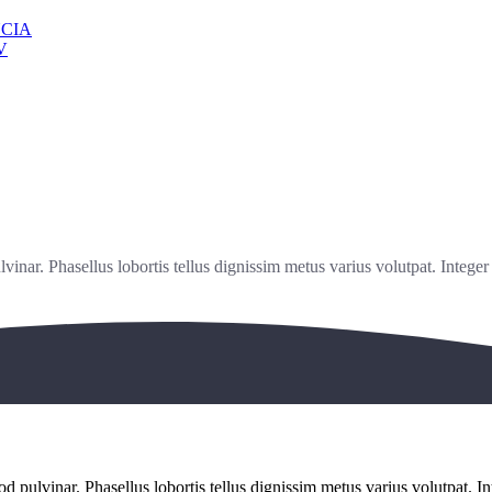
NCIA
V
vinar. Phasellus lobortis tellus dignissim metus varius volutpat. Integer
mod pulvinar. Phasellus lobortis tellus dignissim metus varius volutpat. 